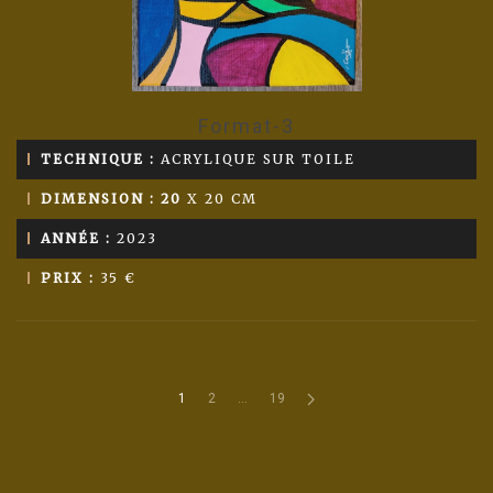
Format-3
TECHNIQUE :
ACRYLIQUE SUR TOILE
DIMENSION : 20
X 20 CM
ANNÉE :
2023
PRIX :
35 €
1
2
…
19