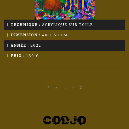
TECHNIQUE :
ACRYLIQUE SUR TOILE
DIMENSION :
40 X 50 CM
ANNÉE :
2022
PRIX :
180 €
1
2
…
5