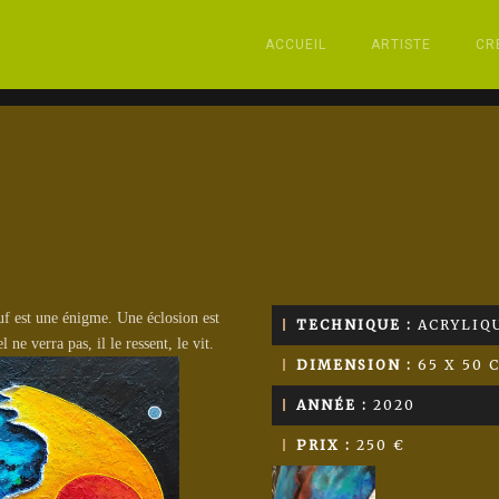
ACCUEIL
ARTISTE
CR
euf est une énigme. Une éclosion est
TECHNIQUE :
ACRYLIQU
ne verra pas, il le ressent, le vit.
DIMENSION :
65 X 50 
ANNÉE :
2020
PRIX :
250 €