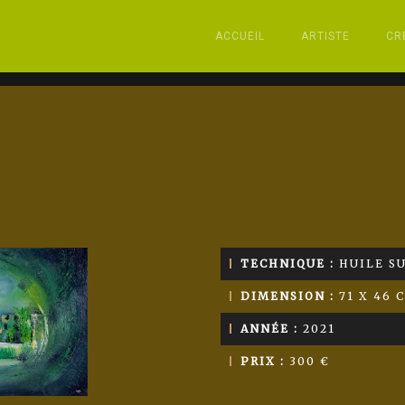
ACCUEIL
ARTISTE
CR
TECHNIQUE :
HUILE SU
DIMENSION :
71 X 46 
ANNÉE :
2021
PRIX :
300 €