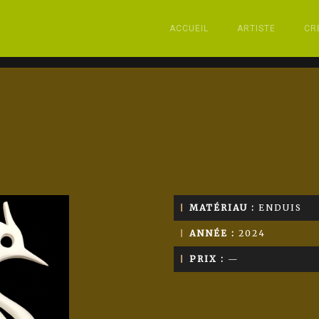
ACCUEIL
ARTISTE
CR
MATÉRIAU :
ENDUIS
ANNÉE :
2024
PRIX :
—