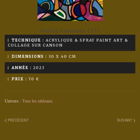
Petits Formats (11)
TECHNIQUE :
ACRYLIQUE & SPRAY PAINT ART &
COLLAGE SUR CANSON
DIMENSIONS :
30 X 40 CM
ANNÉE :
2023
PRIX :
70 €
Univers :
Tous les tableaux
PRÉCÉDENT
SUIVANT