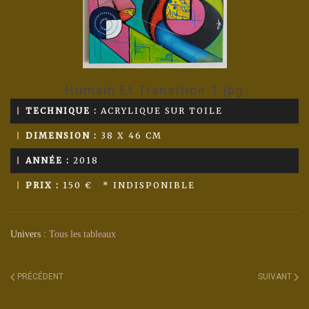
Humain Et Transition 1.jpg
TECHNIQUE :
ACRYLIQUE SUR TOILE
DIMENSION :
38 X 46 CM
ANNÉE :
2018
PRIX :
150 € * INDISPONIBLE
Univers :
Tous les tableaux
PRÉCÉDENT
SUIVANT